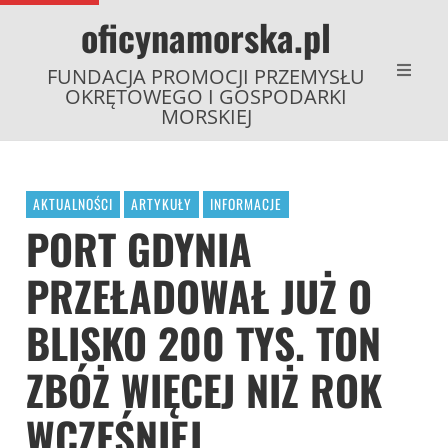
oficynamorska.pl
FUNDACJA PROMOCJI PRZEMYSŁU
OKRĘTOWEGO I GOSPODARKI
MORSKIEJ
AKTUALNOŚCI
ARTYKUŁY
INFORMACJE
PORT GDYNIA
PRZEŁADOWAŁ JUŻ O
BLISKO 200 TYS. TON
ZBÓŻ WIĘCEJ NIŻ ROK
WCZEŚNIEJ