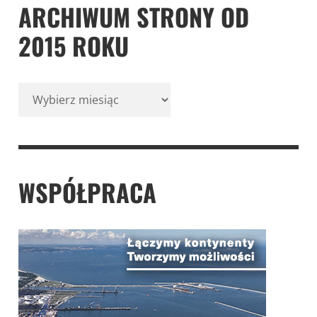
ARCHIWUM STRONY OD
2015 ROKU
Archiwum
strony
od
2015
roku
WSPÓŁPRACA