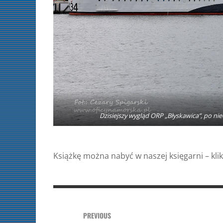
Dzisiejszy wygląd ORP „Błyskawica”, po
Książkę można nabyć w naszej księgarni – klik
PREVIOUS