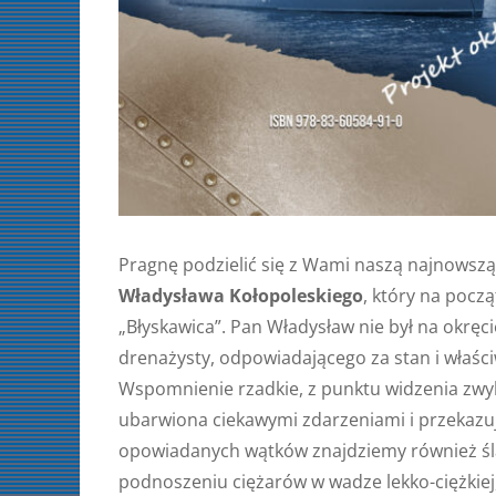
Pragnę podzielić się z Wami naszą najnowsz
Władysława Kołopoleskiego
, który na pocz
„Błyskawica”. Pan Władysław nie był na okręc
drenażysty, odpowiadającego za stan i właści
Wspomnienie rzadkie, z punktu widzenia zwyk
ubarwiona ciekawymi zdarzeniami i przekazu
opowiadanych wątków znajdziemy również śla
podnoszeniu ciężarów w wadze lekko-ciężkiej