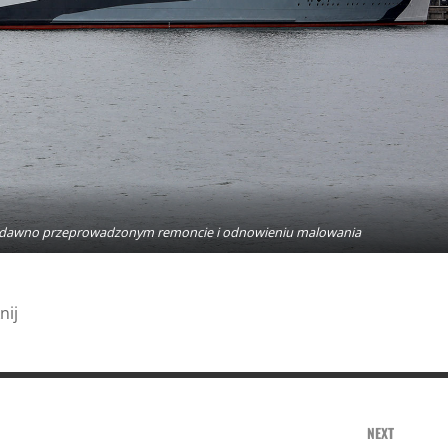
 niedawno przeprowadzonym remoncie i odnowieniu malowania
nij
NEXT