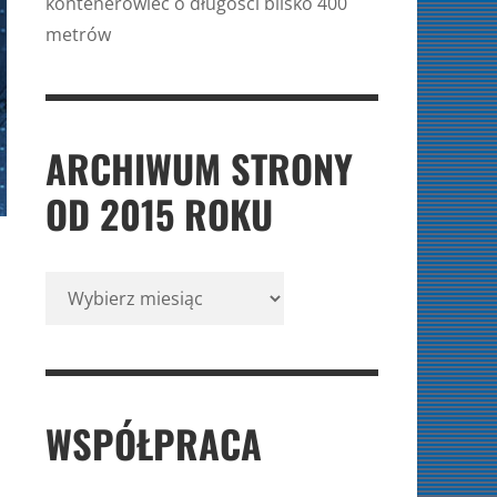
kontenerowiec o długości blisko 400
metrów
ARCHIWUM STRONY
OD 2015 ROKU
Archiwum
strony
od
2015
roku
WSPÓŁPRACA