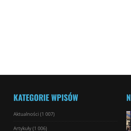
KATEGORIE WPISÓW
N
Aktualności
(1 007)
Artykuły
(1 006)