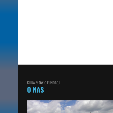
KILKA SŁÓW O FUNDACJI...
O NAS