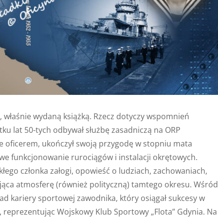
ą, właśnie wydaną książką. Rzecz dotyczy wspomnień
ątku lat 50-tych odbywał służbę zasadniczą na ORP
ie oficerem, ukończył swoją przygodę w stopniu mata
we funkcjonowanie rurociągów i instalacji okrętowych.
łego członka załogi, opowieść o ludziach, zachowaniach,
jąca atmosferę (również polityczną) tamtego okresu. Wśród
d kariery sportowej zawodnika, który osiągał sukcesy w
, reprezentując Wojskowy Klub Sportowy „Flota” Gdynia. Na