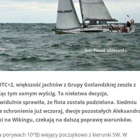
UTC+2, większość jachtów z Grupy Gotlandzkiej zeszła z
jąc tym samym wyścig. Ta niełatwa decyzja,
dulnie sprawiła, że flota została podzielona. Siedmiu
e schronienia już wczoraj, dwoje pozostałych Aleksandr
ski na Wikingu, czekają na dalszą poprawę warunków.
 (w porywach 10°B) wiejący początkowo z kierunki SW. W