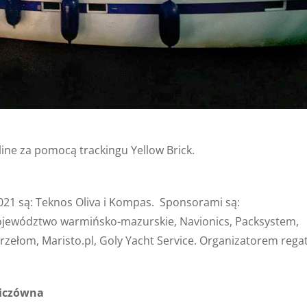
ine za pomocą trackingu Yellow Brick.
021 są: Teknos Oliva i Kompas. Sponsorami są:
jewództwo warmińsko-mazurskie, Navionics, Packsystem,
Przełom,
Maristo.pl
, Goly Yacht Service. Organizatorem rega
iczówna