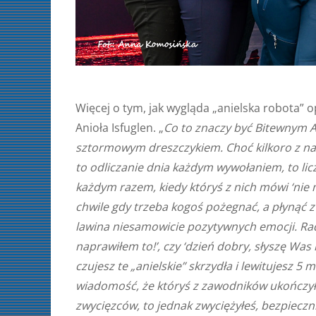
Więcej o tym, jak wygląda „anielska robota” 
Anioła Isfuglen. „
Co to znaczy być Bitewnym An
sztormowym dreszczykiem. Choć kilkoro z na
to odliczanie dnia każdym wywołaniem, to lic
każdym razem, kiedy któryś z nich mówi ‘nie m
chwile gdy trzeba kogoś pożegnać, a płynąć z t
lawina niesamowicie pozytywnych emocji. Radoś
naprawiłem to!’, czy ‘dzień dobry, słyszę Was 
czujesz te „anielskie” skrzydła i lewitujesz 
wiadomość, że któryś z zawodników ukończył w
zwycięzców, to jednak zwyciężyłeś, bezpiecz