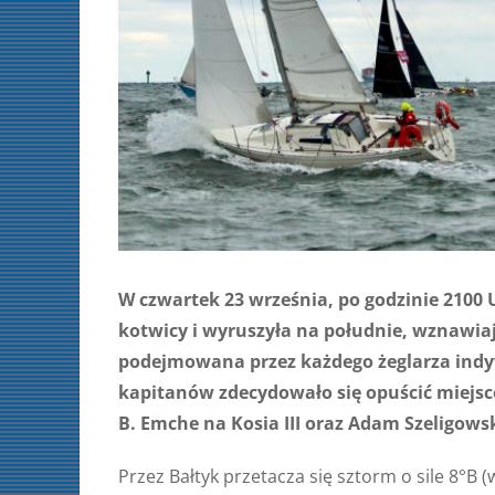
W czwartek 23 września, po godzinie 2100 
kotwicy i wyruszyła na południe, wznawia
podejmowana przez każdego żeglarza indywi
kapitanów zdecydowało się opuścić miejsc
B. Emche na Kosia III oraz Adam Szeligow
Przez Bałtyk przetacza się sztorm o sile 8°B