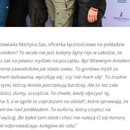
opowiada Martyna Sas, oficerka łącznościowa na pokładzie
iołem? To wcale nie jest kolejny fajny rejs w załodze, ze
s tak na pewno myślało na początku. Być Bitewnym Aniołem
zenie zawodników jak stada owiec. To gonitwa myśli za
am ładowania, wycofuję się’, czy ‘nie mam siły’. To trudne
ymi, którzy Anioła potrzebują bardziej. Ale to też cała
ci, dumy, szczęścia. Te chwile, kiedy słyszysz ‘ej,
na 5, a w ogóle to zapraszam na obiad!’, które sprawiają, że
5 metrów nad podkładem. To euforia, którą czujesz na
yścig. Bo byłeś tam obok i choć nie należą Ci się honory
nie odprowadzając kolegów do celu
.”