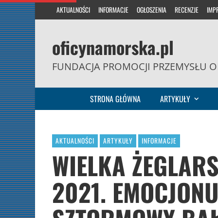
AKTUALNOŚCI
INFORMACJE
OGŁOSZENIA
RECENZJE
IMP
oficynamorska.pl
FUNDACJA PROMOCJI PRZEMYSŁU O
STRONA GŁÓWNA
ARTYKUŁY
AKTUALNOŚCI
ARTYKUŁY
INFORMACJE
WIELKA ŻEGLAR
2021. EMOCJON