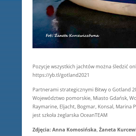
Pozycje wszystkich jachtów można śledzić onl
https://yb.tl/gotland2021
Partnerami strategicznymi Bitwy o Gotland 2
Województwo pomorskie, Miasto Gdańsk, Wo
Raymarine, Eljacht, Bogmar, Konsal, Marina 
jest szkoła żeglarska
OceanTEAM
Zdjęcia:
Anna Komosińska
,
Żaneta Kurcew