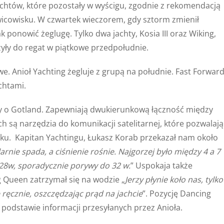
achtów, które pozostały w wyścigu, zgodnie z rekomendacją
wicowisku. W czwartek wieczorem, gdy sztorm zmienił
 ponowić żeglugę. Tylko dwa jachty, Kosia III oraz Wiking,
zyły do regat w piątkowe przedpołudnie.
. Anioł Yachting żegluje z grupą na południe. Fast Forwar
chtami.
twy o Gotland. Zapewniają dwukierunkową łączność między
 są narzędzia do komunikacji satelitarnej, które pozwalają
ku. Kapitan Yachtingu, Łukasz Korab przekazał nam około
larnie spada, a ciśnienie rośnie. Najgorzej było między 4 a 7
6-28w, sporadycznie porywy do 32 w.
” Uspokaja także
g Queen zatrzymał się na wodzie „
Jerzy płynie koło nas, tylko
 ręcznie, oszczędzając prąd na jachcie
”. Pozycję Dancing
a podstawie informacji przesyłanych przez Anioła.