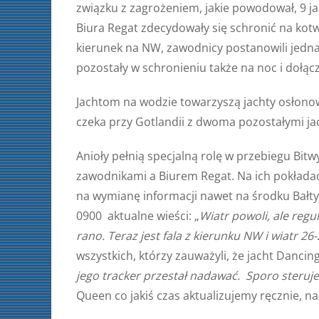
związku z zagrożeniem, jakie powodował, 9 j
Biura Regat zdecydowały się schronić na kot
kierunek na NW, zawodnicy postanowili jednak
pozostały w schronieniu także na noc i dołąc
Jachtom na wodzie towarzyszą jachty osłonowe
czeka przy Gotlandii z dwoma pozostałymi ja
Anioły pełnią specjalną rolę w przebiegu Bi
zawodnikami a Biurem Regat. Na ich pokładach
na wymianę informacji nawet na środku Bałty
0900 aktualne wieści: „
Wiatr powoli, ale regu
rano. Teraz jest fala z kierunku NW i wiatr 2
wszystkich, którzy zauważyli, że jacht Dancin
jego tracker przestał nadawać. Sporo steruje
Queen co jakiś czas aktualizujemy ręcznie, n