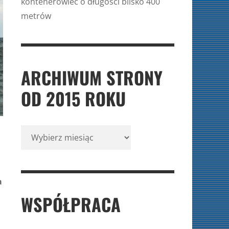
kontenerowiec o długości blisko 400
metrów
ARCHIWUM STRONY
OD 2015 ROKU
Archiwum
strony
od
2015
a
roku
WSPÓŁPRACA