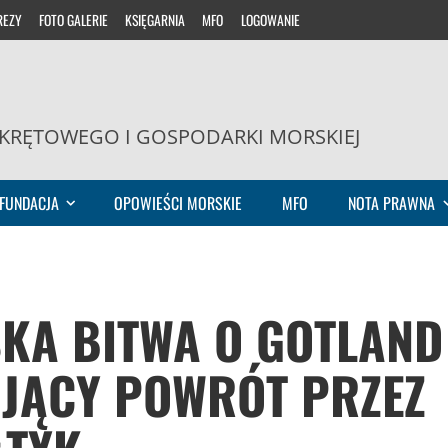
REZY
FOTO GALERIE
KSIĘGARNIA
MFO
LOGOWANIE
KRĘTOWEGO I GOSPODARKI MORSKIEJ
FUNDACJA
OPOWIEŚCI MORSKIE
MFO
NOTA PRAWNA
SKA BITWA O GOTLAND
UJĄCY POWRÓT PRZEZ