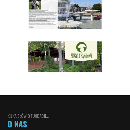
KILKA SŁÓW O FUNDACJI...
O NAS