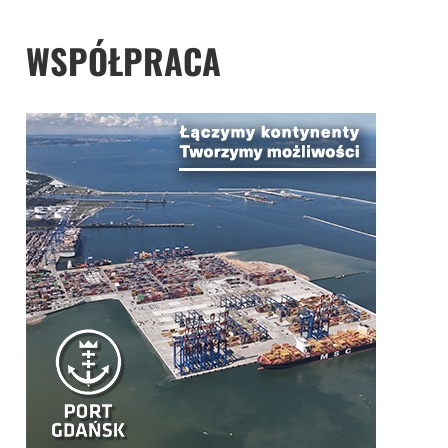
2015
roku
WSPÓŁPRACA